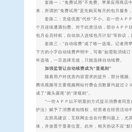
套路一：“免费试用”不免费。苹果应用商店中
来，所谓的“免费试用”是先购买每月的包月服务
套路二：充值优惠“代价”不小。在一些ＡＰＰ的
个月连续遭遇扣费。对于此类活动，部分ＡＰＰ往
包月会员特权，自动加入连续包月计划”等协议，
套路三：“自动续费”成了唯一选项。记者用苹果
下方的小字自动续费声明中，写着“如需取消续订
年选项，一旦选择充值，只能选择自动续费。
加强监管让自动续费成为“显规则”
随着用户对优质内容需求的提升，部分视频、音
腾讯视频等主要视频网站付费会员数量均超过２０
成了“藏头露尾”的“潜规则”。
“一些ＡＰＰ以不明显的方式提示消费者同意自
护法》赋予了消费者知情权，经营者在经营活动
左胜高建议，互联网企业在付费问题上，尤其是
体，并放置于显著位置。此外，相关协议不应“默