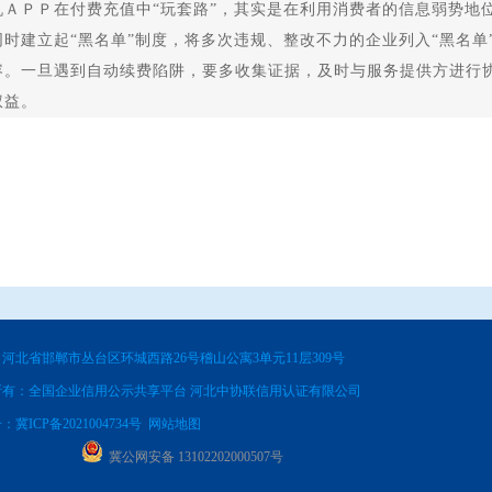
ＰＰ在付费充值中“玩套路”，其实是在利用消费者的信息弱势地
时建立起“黑名单”制度，将多次违规、整改不力的企业列入“黑名单
一旦遇到自动续费陷阱，要多收集证据，及时与服务提供方进行协
权益。
河北省邯郸市丛台区环城西路26号稽山公寓3单元11层309号
所有：全国企业信用公示共享平台 河北中协联信用认证有限公司
号：
冀ICP备2021004734号
网站地图
冀公网安备 13102202000507号