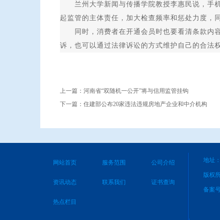
兰州大学新闻与传播学院教授李惠民说，手机Ａ
起监管的主体责任，加大检查频率和惩处力度，同
同时，消费者在开通会员时也要看清条款内容。
诉，也可以通过法律诉讼的方式维护自己的合法
上一篇：
河南省“双随机一公开”将与信用监管挂钩
下一篇：
住建部公布20家违法违规房地产企业和中介机构
地址：
网站首页
服务范围
公司介绍
版权
资讯动态
联系我们
证书查询
备案
热点栏目