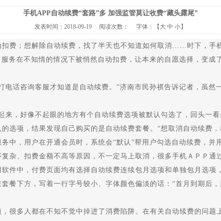
手机APP自动续费“套路”多 加强监管莫让收费“藏头露尾”
发表时间：
2018-09-19
阅读次数：
字体：【
大
中
小
】
费；想解除自动续费，找了半天也不知道如何取消……时下，手机
月服务在不知情的情况下被悄然自动扣费，让本来的自愿选择，变成了
电话咨询客服才知道是自动续费。”济南市民孙祺告诉记者，虽然
来，好像不起眼的地方有个自动续费选项被默认勾选了，回头一看果
的选项，结果发现自己购买的是自动续费套餐。“想取消自动续费，
中，用户在开通会员时，系统会“默认”帮用户勾选自动续费，并
序复杂、扣费金额不高等原因，不一定马上取消，很多手机ＡＰＰ通
件中，付费页面均有选择自动续费连续包月选项和单独包月选项，
套餐下方，写着一行字号较小、字体颜色偏淡的话：“首月到期后，
很多人都在不知不觉中掉进了消费陷阱。在有关自动续费的问题上，