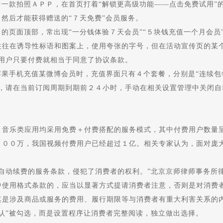
一款拍照ＡＰＰ，在首页打着“解锁更高级功能——点击免费试用”
，然后才能获得赠送的“７天免费”会员服务。
页面顶部，常出现“一分钱体验７天会员”“５块钱充值一个月会员
往在诱导性标语和图案上，使用夸张的字号，但在活动宣传页的某个“
用户只要付费就相当于同意了协议条款。
手机充值某微博会员时，充值界面只有４个套餐，分别是“连续包年”
，请在当前订阅周期到期前２４小时，手动在相关设置管理中关闭自
乐类应用均采用免费＋付费搭配的服务模式，其中付费用户数量呈
００万，我国视频付费用户已经超过１亿。相关专家认为，面对庞大
动续费的服务条款，侵犯了消费者的权利。”北京京师律师事务所律
中使用格式条款的，应当以显著方式提请消费者注意，否则是对消费者
涉及商品或服务的费用、履行期限等与消费者有重大利害关系的内
认”被勾选，而是设置程序让消费者完整阅读，独立做出选择。